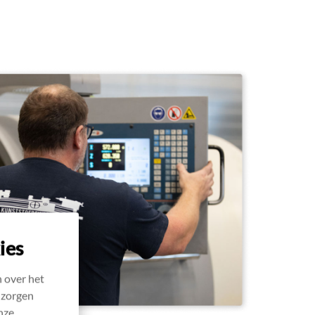
ies
 over het
 zorgen
nze