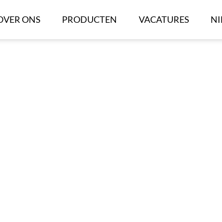
Back
OVER ONS
PRODUCTEN
VACATURES
N
To
Top